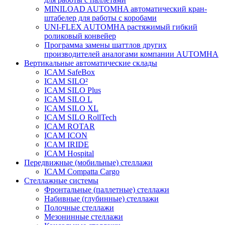
MINILOAD AUTOMHA автоматический кран-
штабелер для работы с коробами
UNI-FLEX AUTOMHA растяжимый гибкий
роликовый конвейер
Программа замены шаттлов других
производителей аналогами компании AUTOMHA
Вертикальные автоматические склады
ICAM SafeBox
ICAM SILO²
ICAM SILO Plus
ICAM SILO L
ICAM SILO XL
ICAM SILO RollTech
ICAM ROTAR
ICAM ICON
ICAM IRIDE
ICAM Hospital
Передвижные (мобильные) стеллажи
ICAM Compatta Cargo
Стеллажные системы
Фронтальные (паллетные) стеллажи
Набивные (глубинные) стеллажи
Полочные стеллажи
Мезонинные стеллажи